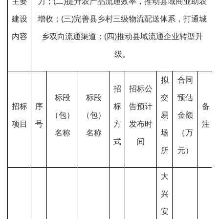
主要
力；(二)提升农产品流通效率，推动县域商业助农
建设
增收；(三)完善县乡村三级物流配送体系，打通城
内容
乡双向流通渠道；(四)推动县域流通企业转型升
级。
拟
合同
招
招标公
标段
标段
交
预估
招标
序
标
告预计
备
（包）
（包）
易
金额
项目
号
方
发布时
注
名称
名称
场
（万
式
间
所
元）
大
兴
安