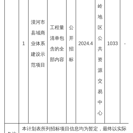
岭
地
漠河市
工程量
公
区
县域商
清单包
开
公
1
业体系
2024.4
1033
-
含的全
招
共
建设示
部内容
标
资
范项目
源
交
易
中
心
本计划表所列招标项目信息均为暂定，最终以实际