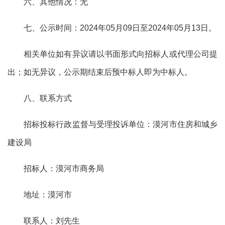
六、其他情况：无
七、公示时间：
2024
年
05
月
09
日至
2024
年
05
月
13
日。
相关单位如有异议请以书面形式向招标人或代理公司提
出；如无异议，公示期结束后预中标人即为中标人。
八、联系方式
招标投标行政监督与受理投诉单位：漠河市住房和城乡
建设局
招
标
人：漠河市商务局
地
址：漠河市
联
系
人：刘先生