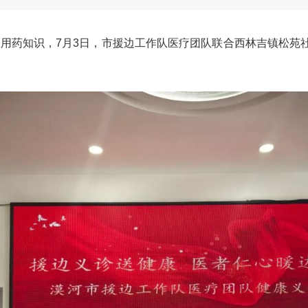
医用药知识，
7
月
3
日，市援边工作队医疗团队联合西林吉镇松苑社