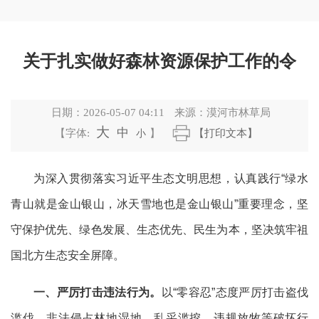
关于扎实做好森林资源保护工作的令
日期：
2026-05-07 04:11
来源：
漠河市林草局
大
中
【字体:
小
】
【打印文本】
为深入贯彻落实习近平生态文明思想，认真践行
“绿水
青山就是金山银山，冰天雪地也是金山银山”重要理念，坚
守保护优先、绿色发展、生态优先、民生为本，坚决筑牢祖
国北方生态安全屏障。
一、严厉打击违法行为。
以
“零容忍”态度严厉打击盗伐
滥伐、非法侵占林地湿地、乱采滥挖、违规放牧等破坏行