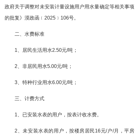
政府关于调整对未安装计量设施用户用水量确定等相关事项
的批复》漠政函
﹝
2025﹞106号。
二、
水费标准
1、居民生活用水2.50元
/吨
；
2、
非居民用水
5.00元
/吨
；
3、特种行业用水6.00元
/
吨；
三、计费方式
1、已安装水表的用户，按表计收水费。
2、
未安装水表的用户，
按
楼房居民
16元
/
户
/月，平房