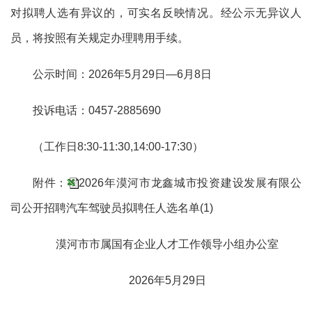
对拟聘人选有异议的，可实名反映情况。经公示无异议人
员，将按照有关规定办理聘用手续。
公示时间：
202
6
年
5
月
29
日
—
6
月
8
日
投诉电话：
0457-
2885690
（工作日
8:30-11:30,14:00-17:
3
0）
附件：
2026年漠河市龙鑫城市投资建设发展有限公
司公开招聘汽车驾驶员拟聘任人选名单(1)
漠河市市属国有
企业
人才
工作领导小组
办公室
2026年5月29日