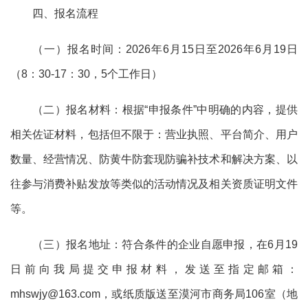
四、报名流程
（一）报名时间：
2026
年
6
月
15
日至
2026
年
6
月
19
日
（
8：30-17：30，5个工作日）
（二）报名材料：根据
“申报条件”中明确的内容，提供
相关佐证材料，包括但不限于：营业执照、平台简介、用户
数量、经营情况、防黄牛防套现防骗补技术和解决方案、以
往参与消费补贴发放等类似的活动情况及相关资质证明文件
等。
（三）报名地址：符合条件的企业自愿申报，在
6
月
19
日
前向我局提交申报材料，
发送至指定邮箱：
mhswjy@163.com
，或纸质版
送至
漠河市商务局
106室
（地