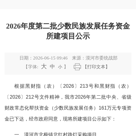
2026年度第二批少数民族发展任务资金
所建项目公示
日期：
2026-06-15 09:46
来源：
漠河市委统战部
大
中
【字体:
小
】
【打印文本】
根据
黑财指（农）
〔
20
26
〕
213
号
和
黑财指（农）
〔
20
26
〕
212
号文件
精神，我市
2026年第二批中央、省级
财政常态化帮扶资金（少数民族发展任务）161
万
元
专项资
金
已下达，经市政府同意，现将所建
项目公示如下：
一、
漠河市北极镇北红村路灯采购项目