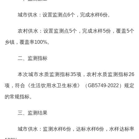
城市供水
：
设置监测点
6
个，完成水样
6
份。
农村供水
：
设置监测点
5
个
，
完成水样
5
份
，
覆盖
5
个
乡镇
，
覆盖率
100%
。
二、监测指标
本次
城市
水质监测指标
35
项，
农村水质监测指标
26
项，符合
《生活饮用水卫生标准》（
GB5749-2022
）规定
的常规指标。
三、监测结果
城市供水：监测水样
6
份，达标水样
6
份，水样达标率