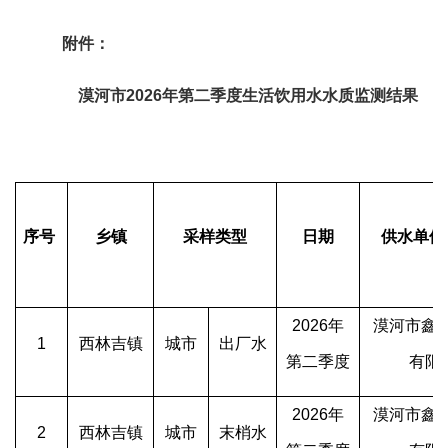
附件：
漠河市
2026年第
二
季度生活饮用水水质监测结果
序号
乡镇
采样类型
日期
供水单位
2026年
漠河市鑫
1
西林吉镇
城市
出厂水
第二季度
有限
2026年
漠河市鑫
2
西林吉镇
城市
末梢水