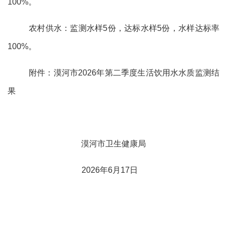
100%
。
农村供水：监测水样
5
份，达标水样
5
份，水样达标率
100%
。
附件：漠河市
2026
年第
二
季度生活饮用水水质监测结
果
漠河市卫生健康局
2026
年
6
月
17
日