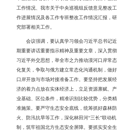
工作情况、我市关于中央巡视组反馈意见整改工
作进展情况及各工作专班整改工作情况汇报，研
究部署相关工作。
会议强调，
要
认真学习领会
习近平总书记近
期重要讲话重要指示精神及重要文章，
深入贯彻
习近平外交思想，举全市之力推动漠河口岸常态
化复关，争取与俄方建立常态化沟通机制，做好
口岸开放与市场对接准备工作
。
要
坚持把发展经
济的着力点放在实体经济上，
立足资源禀赋、产
业基础、区位条件，精准识别比较优势，分类精
准施策
。
要严守生态安全底线，统筹抓好森林防
火、防汛抗旱等工作，深化林田河
“三长”联动机
制，筑牢祖国北方生态安全屏障。要抓实安全生