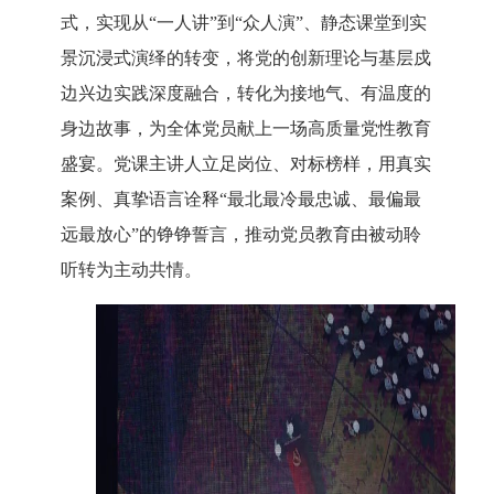
式，实现从
“一人讲”到“众人演”、静态课堂到实
景沉浸式演绎的转变，将党的创新理论与基层戍
边兴边实践深度融合，
转化为接地气、有温度的
身边故事，为全体党员献上一场高质量党性教育
盛宴。
党课主讲人
立足岗位、对标榜样，用真实
案例、真挚语言诠释
“最北最冷最忠诚、最偏最
远最放心”的
铮铮
誓言，推动党员教育由被动聆
听转为主动共情。