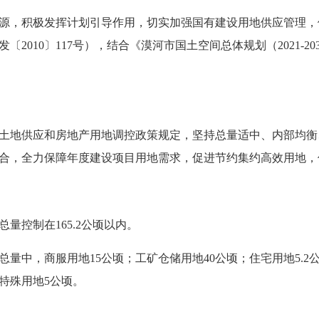
源，积极发挥计划引导作用，切实加强国有建设用地供应管理，
发
〔
2010
〕
117号），结合《
漠河市国土空间总体规划（
2021-2
土地供应和房地产用地调控政策规定，坚持总量适中、内部均衡
合，全力保障年度建设项目用地需求，促进节约集约高效用地，
总量控制
在
165.2公顷以内。
总量中，商服用地
15
公顷；
工矿仓储用地
40公顷；
住宅用地
5.2
；特殊用地5公顷。