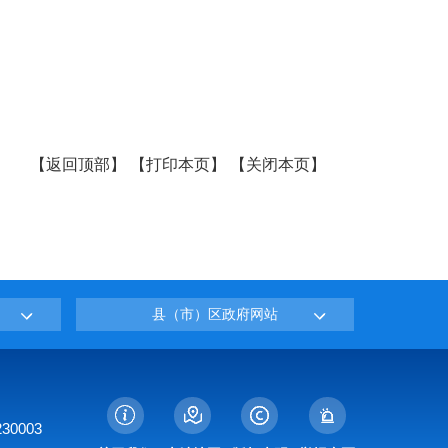
【
返回顶部
】
【
打印本页
】
【
关闭本页
】
县（市）区政府网站
0003