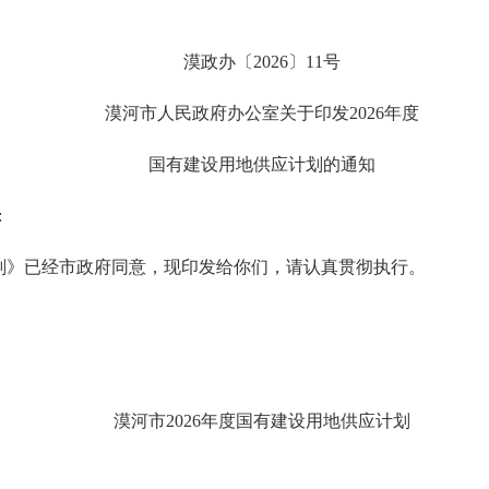
漠政
办
〔
202
6
〕
11
号
漠河
市
人民政府
办公室
关于
印发
202
6
年度
国有建设用地供应计划的通知
:
计划》已经市政府同意，现印发给你们，请认真贯彻执行。
026年
漠河市
202
6
年度
国有建设用地供应计划